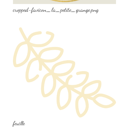
cropped-favicon_la_petite_grange.png
feuille