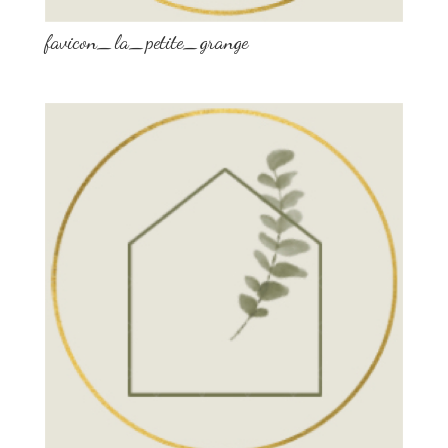
favicon_la_petite_grange