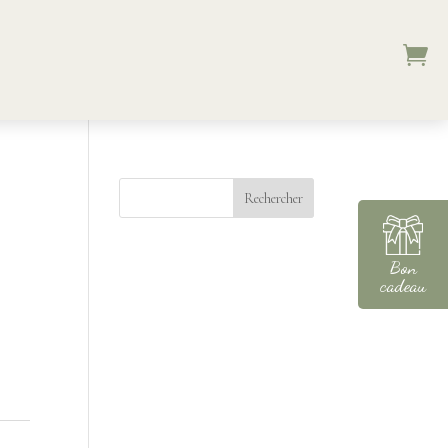

Rechercher
Bon
cadeau