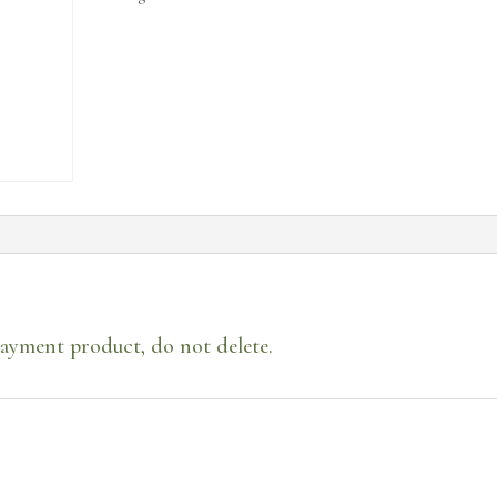
Withdrawal
Payment
ayment product, do not delete.