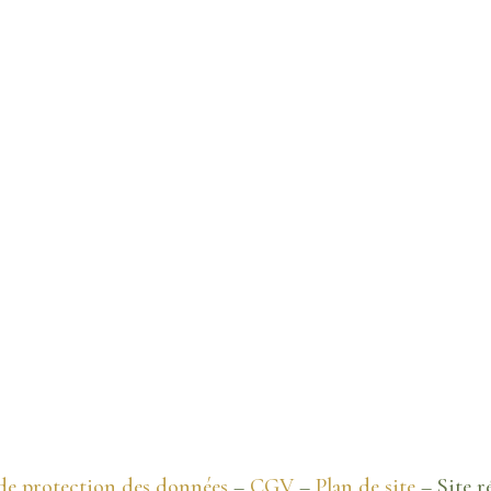
de protection des données
–
CGV
–
Plan de site
– Site ré