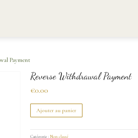
wal Payment
Reverse Withdrawal Payment
€
0.00
quantité
Ajouter au panier
de
Reverse
Catégorie :
Non classé