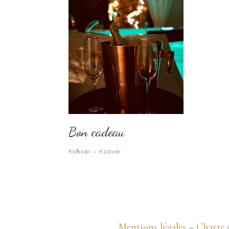
Bon cadeau
Plage
€
180.00
–
€
220.00
de
prix :
€180.00
à
€220.00
Mentions légales
–
Charte 